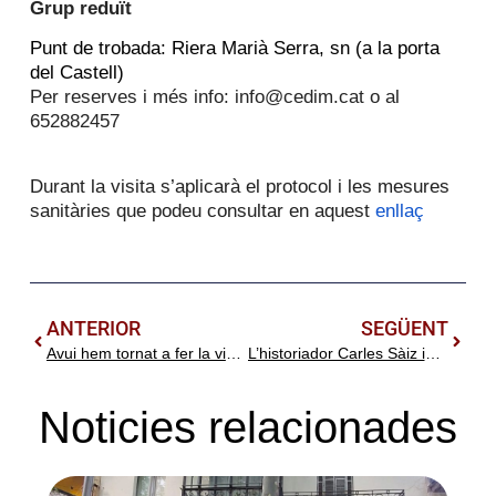
Grup reduït
Punt de trobada: Riera Marià Serra, sn (a la porta
del Castell)
Per reserves i més info: info@cedim.cat o al
652882457
Durant la visita s’aplicarà el protocol i les mesures
sanitàries que podeu consultar en aquest
enllaç
ANTERIOR
SEGÜENT
Avui hem tornat a fer la visita guiada al Palau Montaner
L’historiador Carles Sàiz imparteix la conferència «Lluís Domènech i Montaner. Claus per entendre la seva arquitectura» a l’Aula d’Extensió Universitària de Ripollet
Noticies relacionades