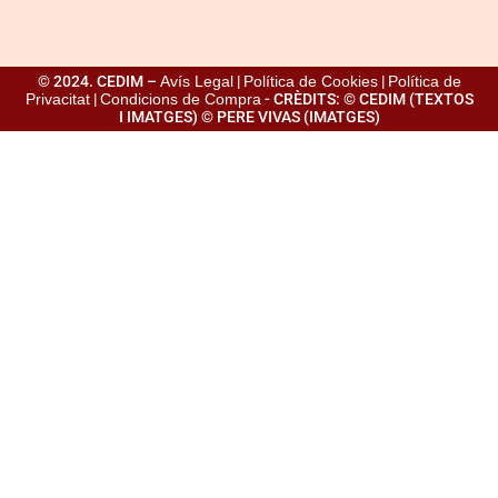
© 2024. CEDIM –
Avís Legal
|
Política de Cookies
|
Política de
Privacitat
|
Condicions de Compra
- CRÈDITS: © CEDIM (TEXTOS
I IMATGES) © PERE VIVAS (IMATGES)