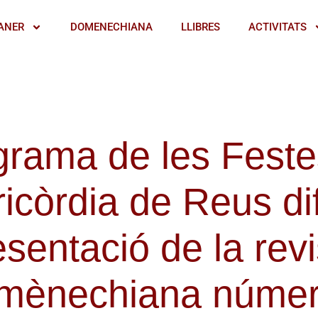
ANER
DOMENECHIANA
LLIBRES
ACTIVITATS
grama de les Feste
icòrdia de Reus di
esentació de la revi
mènechiana númer