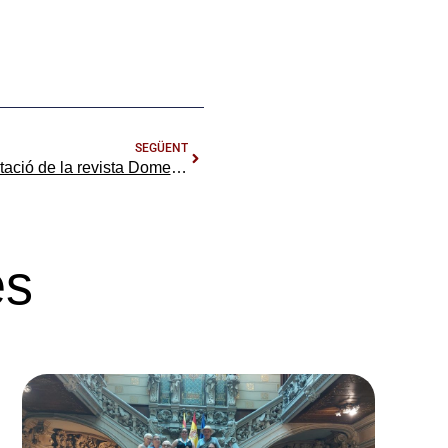
SEGÜENT
Reus directe publicita la presentació de la revista Domenechiana el proper 29 de setembre
es