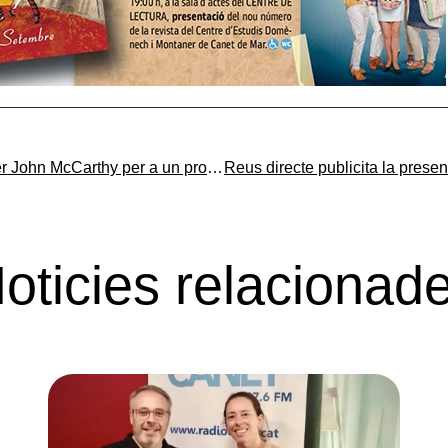
El CEDIM és entrevistat per John McCarthy per a un programa de la BBC de Londres
oticies relacionad