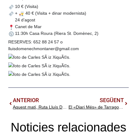
10 € (Visita)
+
40 € (Visita + dinar modernista)
24 d’agost
🗓
Canet de Mar
11:30h Casa Roura (Riera St. Domènec, 2)
RESERVES: 652 88 24 57 o
lluisdomenechmontaner@gmail.com
ANTERIOR
SEGÜENT
Aquest matí, Ruta Lluís Domènech i Pere Domènech. Modernisme i modernitat a Canet de Mar
El «Diari Més» de Tarragona fa difusió del llibre «Els arquitectes modernistes del Camp de Tarragona»
Noticies relacionades