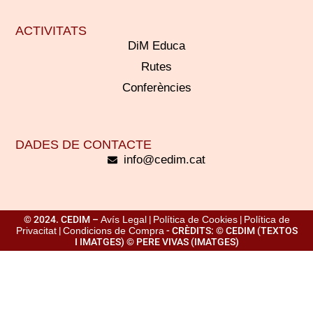
ACTIVITATS
DiM Educa
Rutes
Conferències
DADES DE CONTACTE
info@cedim.cat
© 2024. CEDIM –
Avís Legal
|
Política de Cookies
|
Política de
Privacitat
|
Condicions de Compra
- CRÈDITS: © CEDIM (TEXTOS
I IMATGES) © PERE VIVAS (IMATGES)