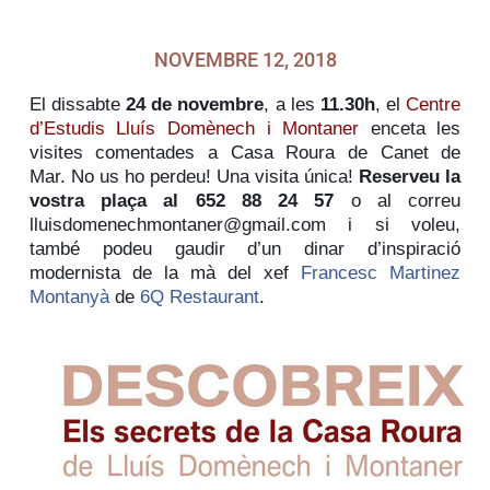
NOVEMBRE 12, 2018
El dissabte
24 de novembre
, a les
11.30h
, el
Centre
d’Estudis Lluís Domènech i Montaner
enceta les
visites comentades a Casa Roura de Canet de
Mar.
No us ho perdeu! Una visita única!
Reserveu la
vostra plaça al 652 88 24 57
o al correu
lluisdomenechmontaner@gmai
l.com i si voleu,
també podeu gaudir d’un dinar d’inspiració
modernista de la mà del xef
Francesc Martinez
Montanyà
de
6Q Restaurant
.