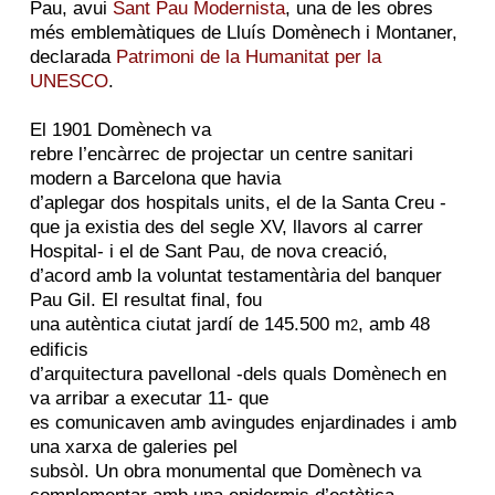
Pau, avui
Sant Pau Modernista
, una de les obres
més emblemàtiques de Lluís Domènech i Montaner,
declarada
Patrimoni de la Humanitat per la
UNESCO
.
El 1901 Domènech va
rebre l’encàrrec de projectar un centre sanitari
modern a Barcelona que havia
d’aplegar dos hospitals units, el de la Santa Creu -
que ja existia des del segle XV, llavors al carrer
Hospital- i el de Sant Pau, de nova creació,
d’acord amb la voluntat testamentària del banquer
Pau Gil. El resultat final, fou
una autèntica ciutat jardí de 145.500 m
, amb 48
2
edificis
d’arquitectura pavellonal -dels quals Domènech en
va arribar a executar 11- que
es comunicaven amb avingudes enjardinades i amb
una xarxa de galeries pel
subsòl. Un obra monumental que Domènech va