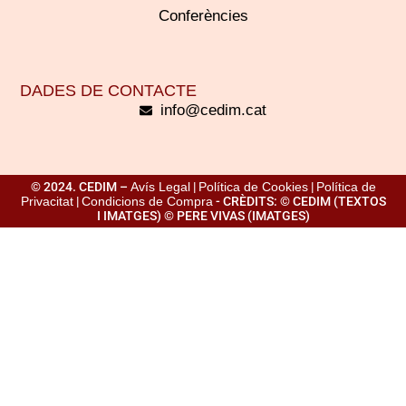
Conferències
DADES DE CONTACTE
info@cedim.cat
© 2024. CEDIM –
Avís Legal
|
Política de Cookies
|
Política de
Privacitat
|
Condicions de Compra
- CRÈDITS: © CEDIM (TEXTOS
I IMATGES) © PERE VIVAS (IMATGES)