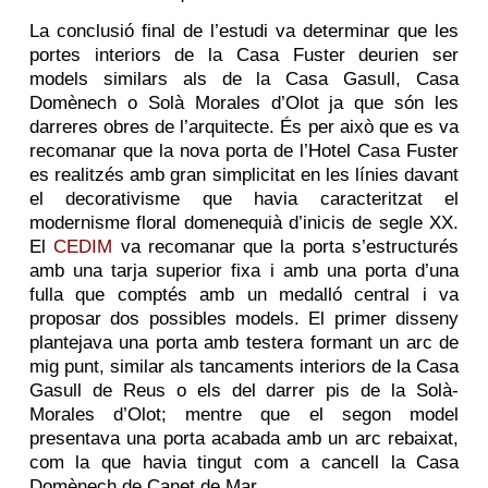
La conclusió final de l’estudi va determinar que les
portes interiors de la Casa Fuster deurien ser
models similars als de la Casa Gasull, Casa
Domènech o Solà Morales d’Olot ja que són les
darreres obres de l’arquitecte. És per això que es va
recomanar que la nova porta de l’Hotel Casa Fuster
es realitzés amb gran simplicitat en les línies davant
el decorativisme que havia caracteritzat el
modernisme floral domenequià d’inicis de segle XX.
El
CEDIM
va recomanar que la porta s’estructurés
amb una tarja superior fixa i amb una porta d’una
fulla que comptés amb un medalló central i va
proposar dos possibles models. El primer disseny
plantejava una porta amb testera formant un arc de
mig punt, similar als tancaments interiors de la Casa
Gasull de Reus o els del darrer pis de la Solà-
Morales d’Olot; mentre que el segon model
presentava una porta acabada amb un arc rebaixat,
com la que havia tingut com a cancell la Casa
Domènech de Canet de Mar.