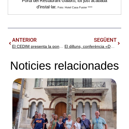
Porta del Restaurant Galaxó, tot just acabada
d’instal·lar.
Foto: Hotel Casa Fuster ****
ANTERIOR
SEGÜENT
El CEDIM presenta la ponència «Iniciativa i participació en el folklorisme a Canet. L’aportació de Lluís Domènech i Montaner»
El dilluns, conferència «Domènech i Montaner, claus per entendre la seva arquitectura» a l’Aula d’Extensió Universitària de Sabadell
Noticies relacionades