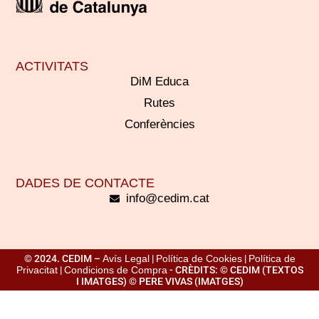
ACTIVITATS
DiM Educa
Rutes
Conferències
DADES DE CONTACTE
info@cedim.cat
© 2024. CEDIM –
Avís Legal
|
Política de Cookies
|
Política de
Privacitat
|
Condicions de Compra
- CRÈDITS: © CEDIM (TEXTOS
I IMATGES) © PERE VIVAS (IMATGES)