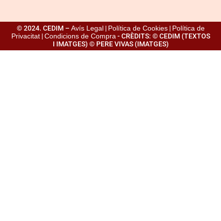
© 2024. CEDIM –
Avís Legal
|
Política de Cookies
|
Política de
Privacitat
|
Condicions de Compra
- CRÈDITS: © CEDIM (TEXTOS
I IMATGES) © PERE VIVAS (IMATGES)