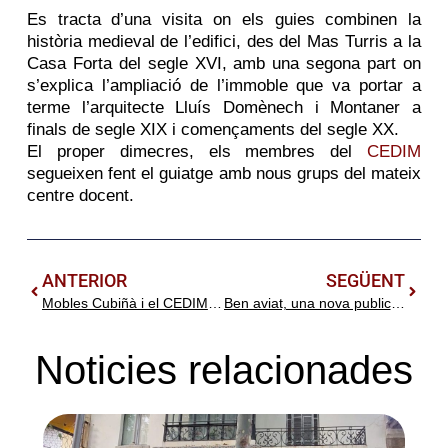
Es tracta d’una visita on els guies combinen la
història medieval de l’edifici, des del Mas Turris a la
Casa Forta del segle XVI, amb una segona part on
s’explica l’ampliació de l’immoble que va portar a
terme l’arquitecte Lluís Domènech i Montaner a
finals de segle XIX i començaments del segle XX.
El proper dimecres, els membres del
CEDIM
segueixen fent el guiatge amb nous grups del mateix
centre docent.
ANTERIOR
SEGÜENT
Mobles Cubiñà i el CEDIM obren les portes de la Casa Thomas amb visites guiades
Ben aviat, una nova publicació del CEDIM, «Les excursions científiques de Domènech i Montaner», amb una introducció de Xavier Mas
Noticies relacionades