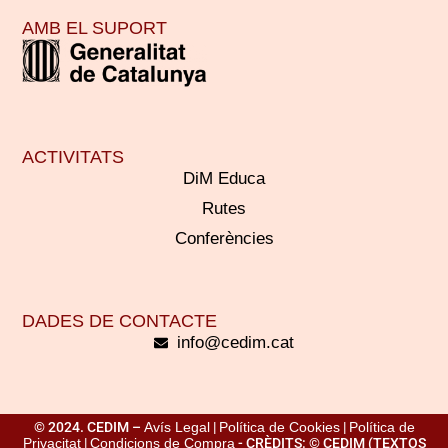
AMB EL SUPORT
ACTIVITATS
DiM Educa
Rutes
Conferències
DADES DE CONTACTE
info@cedim.cat
© 2024. CEDIM –
Avís Legal
|
Política de Cookies
|
Política de
Privacitat
|
Condicions de Compra
- CRÈDITS: © CEDIM (TEXTOS