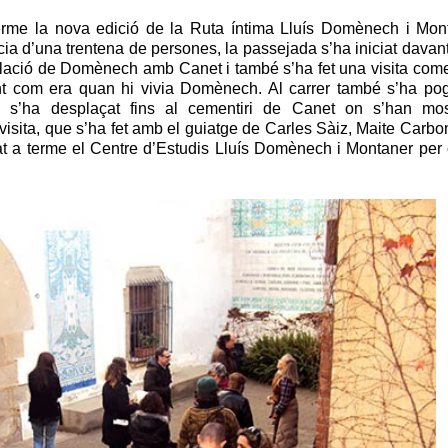
terme la nova edició de la Ruta íntima Lluís Domènech i Mo
cia d’una trentena de persones, la passejada s’ha iniciat dav
relació de Domènech amb Canet i també s’ha fet una visita com
 com era quan hi vivia Domènech. Al carrer també s’ha pogut
p s’ha desplaçat fins al cementiri de Canet on s’han most
isita, que s’ha fet amb el guiatge de Carles Sàiz, Maite Carbo
ortat a terme el Centre d’Estudis Lluís Domènech i Montaner p