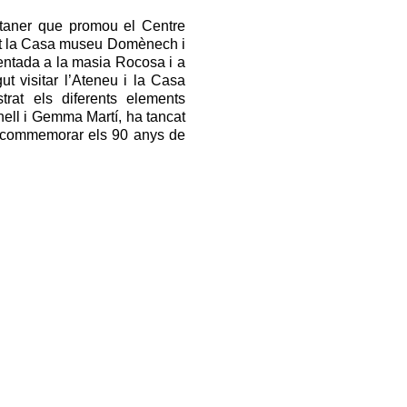
ntaner que promou el Centre
ant la Casa museu Domènech i
entada a la masia Rocosa i a
 visitar l’Ateneu i la Casa
rat els diferents elements
nell i Gemma Martí, ha tancat
er commemorar els 90 anys de